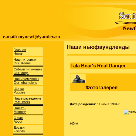
e-mail: mynewf@yandex.ru
Наши ньюфаундленды
Главная
Home
Наш питомник
Our Kennel
Tala Bear's Real Danger
Собаки питомника
Our dogs
Наши чемпионы
Our champions
Фотогалерея
Щенки
Puppies
Наше разведение
Past litters
Дата рождения:
11 июня 1994 г.
Память
Memory
О нас
About
HD-A
Друзья
Friends