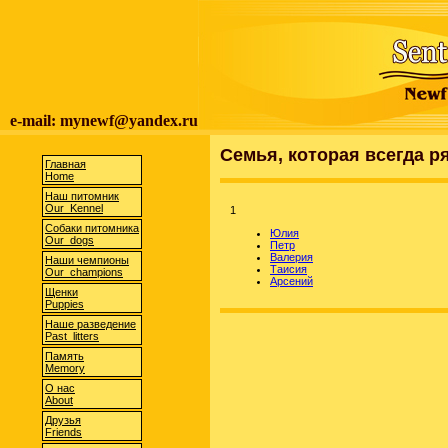
e-mail: mynewf@yandex.ru
Семья, которая всегда р
Главная
Home
Наш питомник
Our Kennel
1
Собаки питомника
Юлия
Our dogs
Петр
Валерия
Наши чемпионы
Таисия
Our champions
Арсений
Щенки
Puppies
Наше разведение
Past litters
Память
Memory
О нас
About
Друзья
Friends